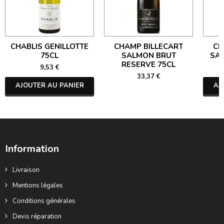
CHABLIS GENILLOTTE
CHAMP BILLECART
CH
75CL
SALMON BRUT
SA
RESERVE 75CL
9,53 €
33,37 €
AJOUTER AU PANIER
AJ
Information
Livraison
Mentions légales
Conditions générales
Devis réparation