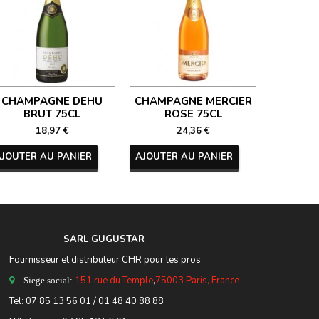
CHAMPAGNE DEHU
CHAMPAGNE MERCIER
CHAM
BRUT 75CL
ROSE 75CL
NECTAR 
18,97 €
24,36 €
AJOUTER AU PANIER
AJOUTER AU PANIER
AJOUTER
SARL GUGUSTA
R
Fournisseur et distributeur CHR pour les pros
151 rue du Temple
,
75003 Paris, France
Siege social:
Tel:
07 85 13 56 01
/ 01 48 40 88 88