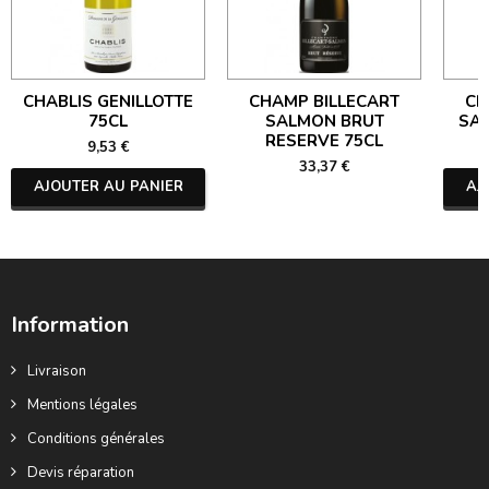
CHABLIS GENILLOTTE
CHAMP BILLECART
CH
75CL
SALMON BRUT
SA
RESERVE 75CL
9,53 €
33,37 €
AJOUTER AU PANIER
AJ
Information
Livraison
Mentions légales
Conditions générales
Devis réparation