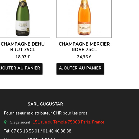
CHAMPAGNE DEHU
CHAMPAGNE MERCIER
CHAM
BRUT 75CL
ROSE 75CL
NECTAR 
18,97 €
24,36 €
AJOUTER AU PANIER
AJOUTER AU PANIER
AJOUTER
SARL GUGUSTA
R
Fournisseur et distributeur CHR pour les pros
151 rue du Temple
,
75003 Paris, France
Siege social:
Tel:
07 85 13 56 01
/ 01 48 40 88 88