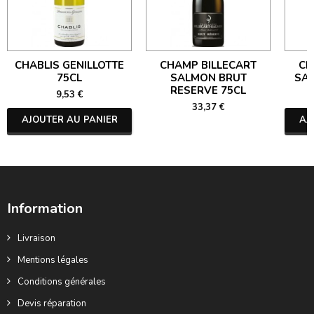
CHABLIS GENILLOTTE
CHAMP BILLECART
CH
75CL
SALMON BRUT
SA
RESERVE 75CL
9,53 €
33,37 €
AJOUTER AU PANIER
AJ
Information
Livraison
Mentions légales
Conditions générales
Devis réparation