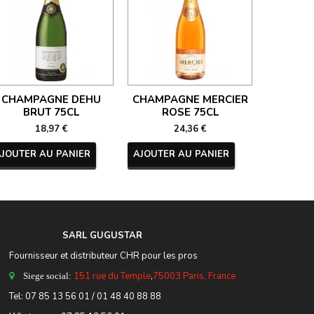
CHAMPAGNE DEHU
CHAMPAGNE MERCIER
CHAM
BRUT 75CL
ROSE 75CL
NECTAR 
18,97 €
24,36 €
AJOUTER AU PANIER
AJOUTER AU PANIER
AJOUTER
SARL GUGUSTA
R
Fournisseur et distributeur CHR pour les pros
151 rue du Temple
,
75003 Paris, France
Siege social:
Tel:
07 85 13 56 01
/ 01 48 40 88 88