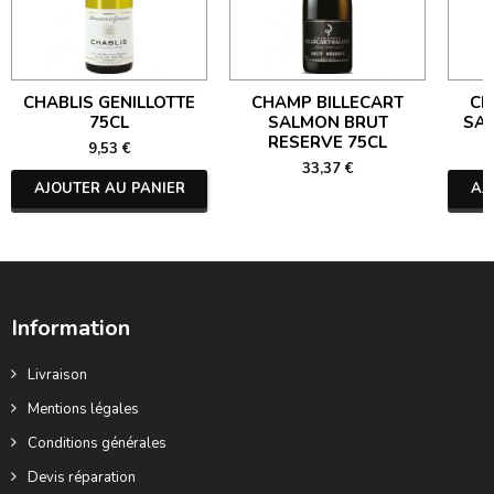
CHABLIS GENILLOTTE
CHAMP BILLECART
CH
75CL
SALMON BRUT
SA
RESERVE 75CL
9,53 €
33,37 €
AJOUTER AU PANIER
AJ
Information
Livraison
Mentions légales
Conditions générales
Devis réparation