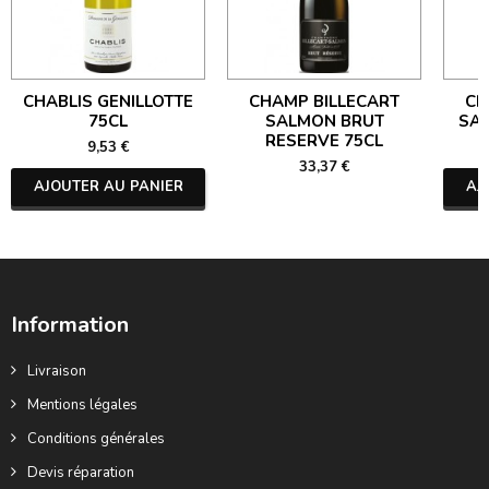
CHABLIS GENILLOTTE
CHAMP BILLECART
CH
75CL
SALMON BRUT
SA
RESERVE 75CL
9,53 €
33,37 €
AJOUTER AU PANIER
AJ
Information
Livraison
Mentions légales
Conditions générales
Devis réparation