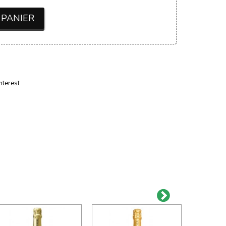
 PANIER
nterest