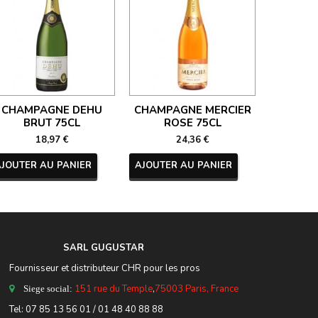
CHAMPAGNE DEHU
CHAMPAGNE MERCIER
CHAM
BRUT 75CL
ROSE 75CL
NECTAR 
18,97 €
24,36 €
AJOUTER AU PANIER
AJOUTER AU PANIER
AJOUTER
SARL GUGUSTA
R
Fournisseur et distributeur CHR pour les pros
151 rue du Temple
,
75003 Paris, France
Siege social:
Tel:
07 85 13 56 01
/ 01 48 40 88 88