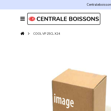
Centraleboissons
COOL VP 25CL X24