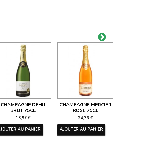
CHAMPAGNE DEHU
CHAMPAGNE MERCIER
CHAM
BRUT 75CL
ROSE 75CL
NECTAR 
18,97 €
24,36 €
AJOUTER AU PANIER
AJOUTER AU PANIER
AJOUTER