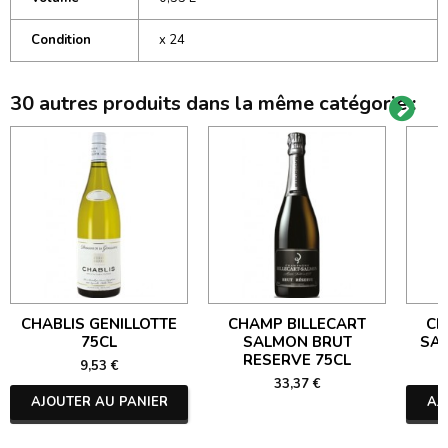
Condition
x 24
30 autres produits dans la même catégorie :
CHABLIS GENILLOTTE
CHAMP BILLECART
CH
75CL
SALMON BRUT
SA
RESERVE 75CL
9,53 €
33,37 €
AJOUTER AU PANIER
AJ