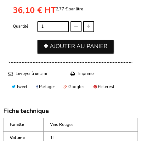
36,10 €
HT
2,77 €
par litre
Quantité
AJOUTER AU PANIER
Envoyer à un ami
Imprimer
Tweet
Partager
Google+
Pinterest
Fiche technique
Famille
Vins Rouges
Volume
1 L