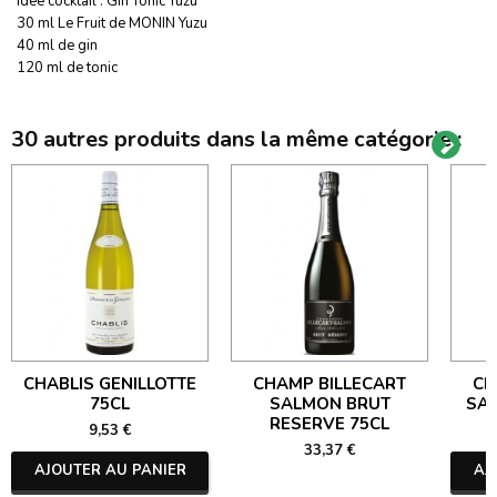
Idée cocktail : Gin Tonic Yuzu
30 ml Le Fruit de MONIN Yuzu
40 ml de gin
120 ml de tonic
30 autres produits dans la même catégorie :
CHABLIS GENILLOTTE
CHAMP BILLECART
CH
75CL
SALMON BRUT
SA
RESERVE 75CL
9,53 €
33,37 €
AJOUTER AU PANIER
AJ