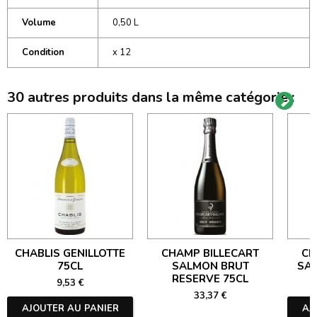
Volume
0,50 L
Condition
x 12
30 autres produits dans la même catégorie :
CHABLIS GENILLOTTE
CHAMP BILLECART
CH
75CL
SALMON BRUT
SA
RESERVE 75CL
9,53 €
33,37 €
AJOUTER AU PANIER
AJ