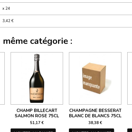
x 24
3,42 €
a même catégorie :
CHAMP BILLECART
CHAMPAGNE BESSERAT
SALMON ROSE 75CL
BLANC DE BLANCS 75CL
51,17 €
38,38 €