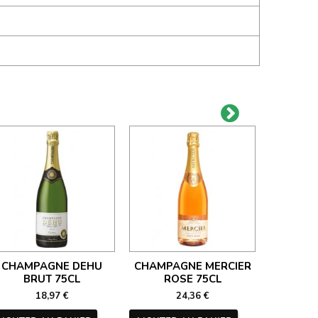
CHAMPAGNE DEHU
CHAMPAGNE MERCIER
CHAM
BRUT 75CL
ROSE 75CL
NECTAR 
18,97 €
24,36 €