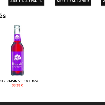
AJOUTER AU PANIER
AJOUTER AU PANIER
és
RITZ RAISIN VC 33CL X24
33,38 €