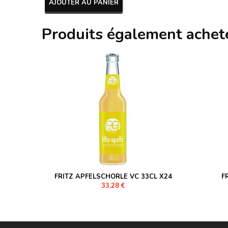
AJOUTER AU PANIER
Produits également achet
FRITZ APFELSCHORLE VC 33CL X24
F
33,28 €