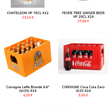
CHATELDON VP 75CL X12
FEVER TREE GINGER BEER
VP 20CL X24
23,14 €
27,00 €
Consigne Leffe Blonde 6.6°
CONSIGNE Coca Cola Zero
(Vc33) X24
Vc33 X24
4,20 €
5,50 €