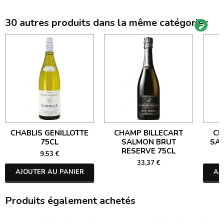
30 autres produits dans la même catégorie :
CHABLIS GENILLOTTE
CHAMP BILLECART
CH
75CL
SALMON BRUT
SA
RESERVE 75CL
9,53 €
33,37 €
AJOUTER AU PANIER
AJ
Produits également achetés