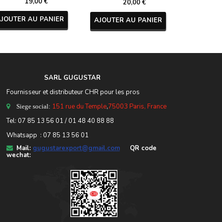
19,00 €
20,00 €
AJOUTER AU PANIER
AJOUTER AU PANIER
AJOUTER
SARL GUGUSTA
R
Fournisseur et distributeur CHR pour les pros
151 rue du Temple
,
75003 Paris, France
Siege social:
Tel:
07 85 13 56 01
/ 01 48 40 88 88
Whatsapp : 07 85 13 56 01
Mail:
gugustarexport@gmail.com
QR code
wechat: