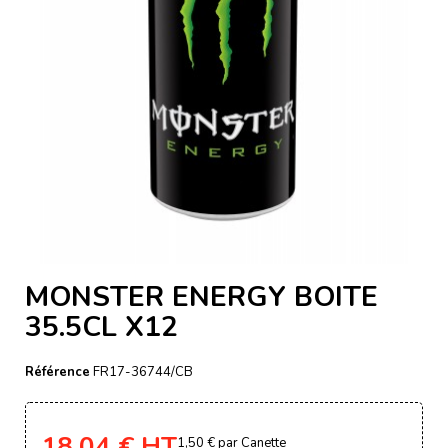
MONSTER ENERGY BOITE
35.5CL X12
Référence
FR17-36744/CB
18,04 €
HT
1,50 €
par Canette