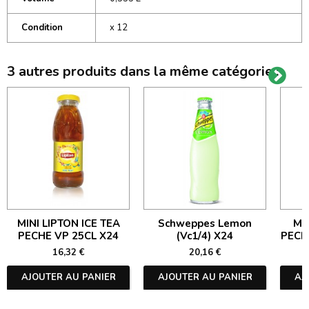
Condition
x 12
3 autres produits dans la même catégorie :
MINI LIPTON ICE TEA
Schweppes Lemon
ME
PECHE VP 25CL X24
(Vc1/4) X24
PECH
16,32 €
20,16 €
AJOUTER AU PANIER
AJOUTER AU PANIER
AJ