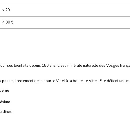
x 20
4,80 €
our ses bienfaits depuis 150 ans. L'eau minérale naturelle des Vosges frança
asse directement de la source Vittel à la bouteille Vittel. Elle détient une mi
oderne
nésium.
u dîner.