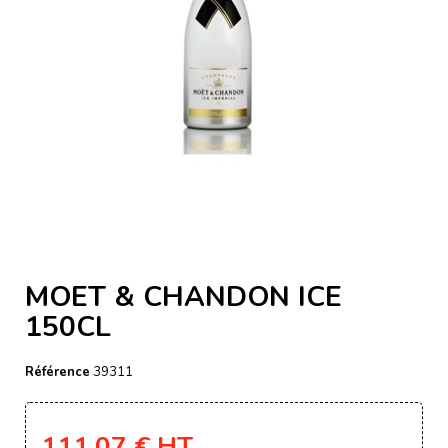
MOET & CHANDON ICE
150CL
Référence
39311
111,07 €
HT