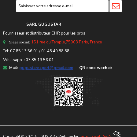
SARL GUGUSTA
R
Fournisseur et distributeur CHR pour les pros
151 rue du Temple
,
75003 Paris, France
Siege social:
Tel:
07 85 13 56 01
/ 01 48 40 88 88
Whatsapp : 07 85 13 56 01
Mail:
gugustarexport@gmail.com
QR code wechat:
🐆
Copyright © 2021 GUGUSTAR - Webmaster :
agence web AwA