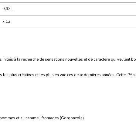
0,33 L
x 12
s initiés à la recherche de sensations nouvelles et de caractère qui veulent b
les plus créatives et les plus en vue ces deux dernières années. Cette IPA sa
ux pommes et au caramel, fromages (Gorgonzola).