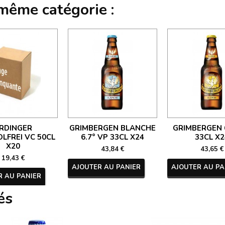
 même catégorie :
RDINGER
GRIMBERGEN BLANCHE
GRIMBERGEN 6
LFREI VC 50CL
6.7° VP 33CL X24
33CL X2
X20
43,84 €
43,65 €
19,43 €
AJOUTER AU PANIER
AJOUTER AU PA
R AU PANIER
és