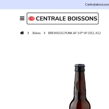
Centraleboissons
Bières
BREWDOG PUNK AF 0.5° VP 33CL X12