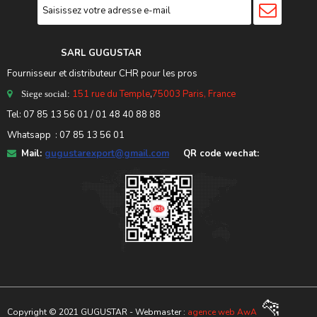
SARL GUGUSTA
R
Fournisseur et distributeur CHR pour les pros
151 rue du Temple
,
75003 Paris, France
Siege social:
Tel:
07 85 13 56 01
/ 01 48 40 88 88
Whatsapp : 07 85 13 56 01
Mail:
gugustarexport@gmail.com
QR code wechat:
🐆
Copyright © 2021 GUGUSTAR - Webmaster :
agence web AwA