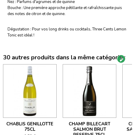
Nez : Parfums d'agrumes et de quinine
Bouche : Une première approche pétillante et rafraîchissante puis
des notes de citron et de quinine.
Dégustation : Pour vos long drinks ou cocktails, Three Cents Lemon
Tonic est idéal !
30 autres produits dans la même catégorie :
CHABLIS GENILLOTTE
CHAMP BILLECART
CH
75CL
SALMON BRUT
SA
RESERVE 75CL