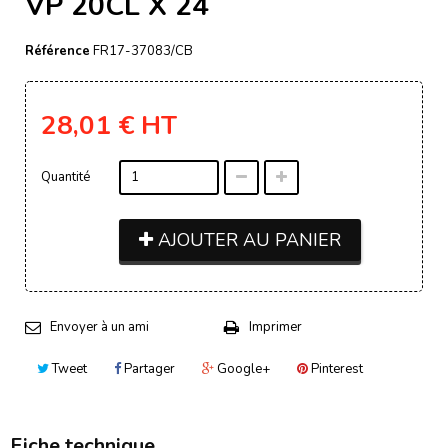
VP 20CL X 24
Référence
FR17-37083/CB
28,01 €
HT
Quantité
AJOUTER AU PANIER
Envoyer à un ami
Imprimer
Tweet
Partager
Google+
Pinterest
Fiche technique